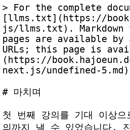
> For the complete docu
[llms.txt](https://book
js/llms.txt). Markdown 
pages are available by 
URLs; this page is avai
(https://book.hajoeun.d
next.js/undefined-5.md).
# 마치며

첫 번째 강의를 기대 이상으
의까지 낼 수 있었습니다. 