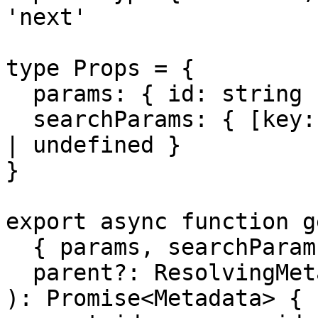
'next'

type Props = {

  params: { id: string }

  searchParams: { [key: string]: string | string[] 
| undefined }

}

export async function g
  { params, searchParams }: Props,

  parent?: ResolvingMetadata

): Promise<Metadata> {
