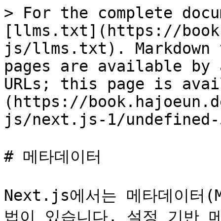
> For the complete docu
[llms.txt](https://book
js/llms.txt). Markdown 
pages are available by 
URLs; this page is avai
(https://book.hajoeun.d
js/next.js-1/undefined-
# 메타데이터

Next.js에서는 메타데이터(
법이 있습니다. 설정 기반 메타데