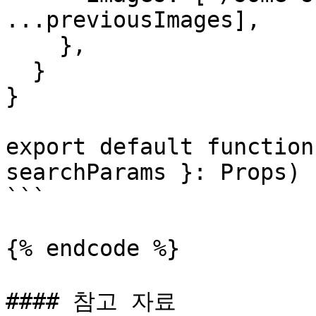
...previousImages],

    },

  }

}

export default function
searchParams }: Props) {
```

{% endcode %}

#### 참고 자료
