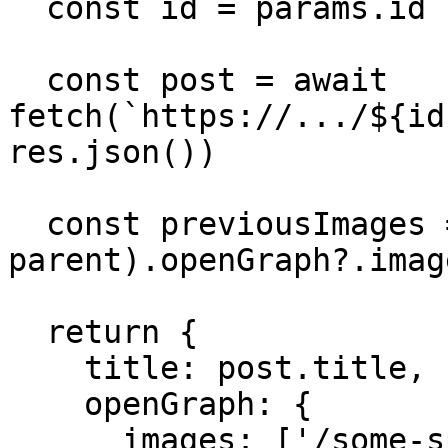
  const id = params.id

  const post = await 
fetch(`https://.../${id
res.json())

  const previousImages = (await 
parent).openGraph?.imag
  return {

    title: post.title,

    openGraph: {

      images: ['/some-specific-page-image.jpg', 